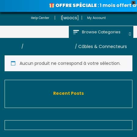
X
OFFRE SPÉCIALE
: 1 mois offert 
Voir les promos
[woocs]
Help Center
My Account
Browse Categories
Accueil
/
ACCESSOIRES SATELLITE
/ Câbles & Connecteurs
Aucun produit ne correspond à votre sélection.
Recent Posts