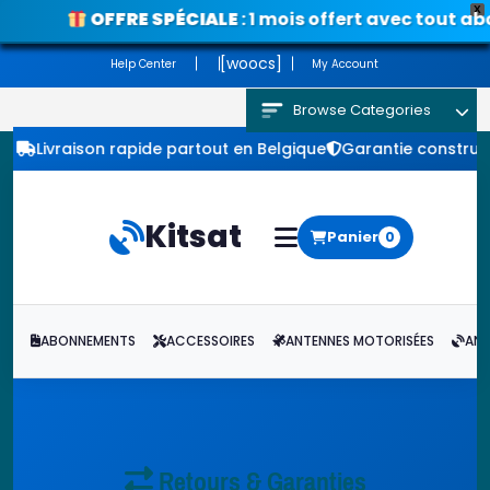
X
OFFRE SPÉCIALE
: 1 mois offert avec tout abonn
Voir les promos
[woocs]
Help Center
My Account
Browse Categories
Livraison rapide partout en Belgique
Garantie construc
Kitsat
Panier
0
ABONNEMENTS
ACCESSOIRES
ANTENNES MOTORISÉES
ANT
Retours & Garanties