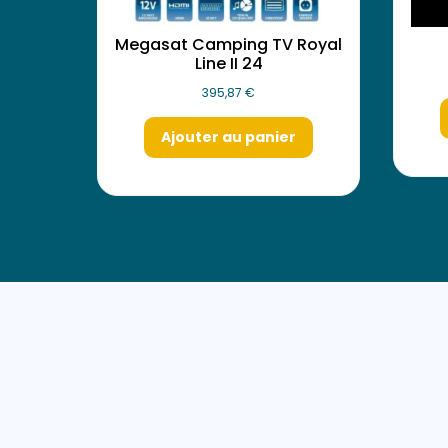
Megasat Camping TV Royal
Line II 24
395,87
€
Ajouter au panier