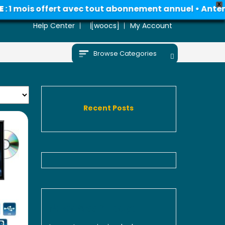
X
 mois offert avec tout abonnement annuel • Antennes 
Help Center
[woocs]
My Account
Browse Categories
Recent Posts
Never Miss A Recipe