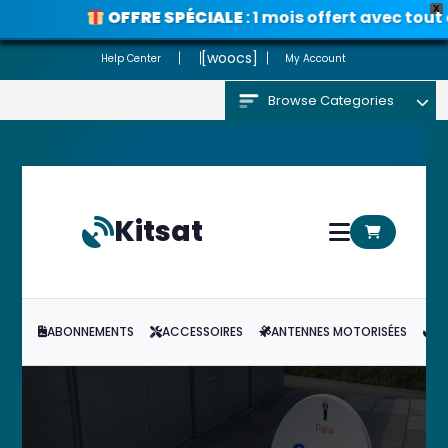
X
OFFRE SPÉCIALE
: 1 mois offert avec tout a
Voir les promos
[woocs]
Help Center
My Account
Browse Categories
Kitsat
ABONNEMENTS
ACCESSOIRES
ANTENNES MOTORISÉES
A