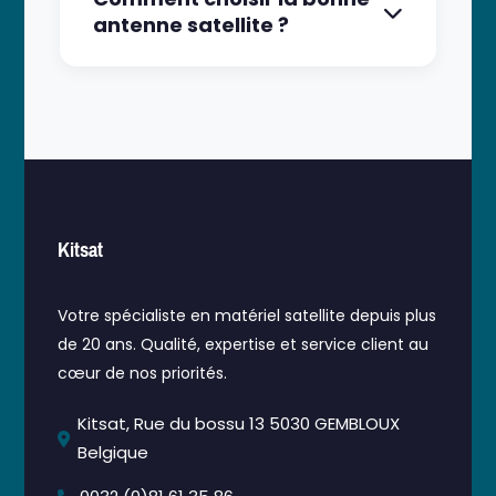
son emballage d'origine. Les retours
antenne satellite ?
sont gratuits et le remboursement est
effectué sous 5 jours ouvrables après
Le choix dépend de plusieurs facteurs :
réception du colis.
votre localisation, les satellites que vous
souhaitez capter, et votre budget.
Notre équipe technique peut vous
conseiller gratuitement par téléphone
ou email pour trouver la solution
Kitsat
adaptée à vos besoins.
Votre spécialiste en matériel satellite depuis plus
de 20 ans. Qualité, expertise et service client au
cœur de nos priorités.
Kitsat, Rue du bossu 13 5030 GEMBLOUX
Belgique