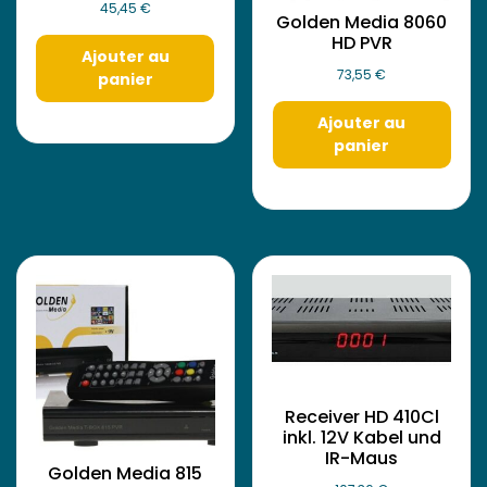
45,45
€
Golden Media 8060
HD PVR
Ajouter au
73,55
€
panier
Ajouter au
panier
Receiver HD 410Cl
inkl. 12V Kabel und
IR-Maus
Golden Media 815