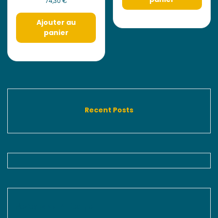
74,30
€
Ajouter au
panier
Recent Posts
Never Miss A Recipe