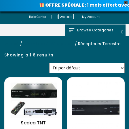
X
OFFRE SPÉCIALE
: 1 mois offert ave
Voir les promos
[woocs]
Help Center
My Account
Browse Categories
Accueil
/
Décodeurs & Récepteurs
/ Récepteurs Terrestre
Showing all 6 results
Sedea TNT