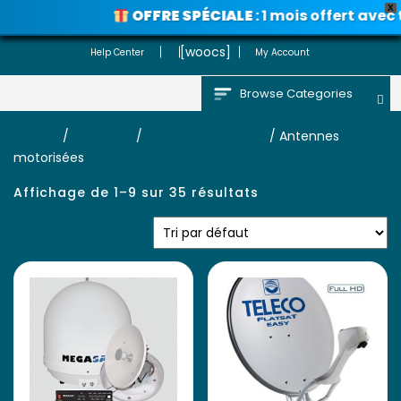
X
OFFRE SPÉCIALE
: 1 mois offert avec 
Voir les promos
[woocs]
Help Center
My Account
Browse Categories
Accueil
/
Antennes
/
Antennes Satellites
/ Antennes
motorisées
Affichage de 1–9 sur 35 résultats