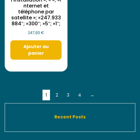
nternet et
téléphone par
satellite »; »247.933
884″; »300″; »5″; »1″;
247,93
€
Ajouter au
panier
1
2
3
4
→
Recent Posts