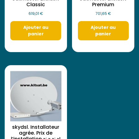
Classic
Premium
619,01
€
701,65
€
Ajouter au
Ajouter au
panier
panier
skydsl. Installateur
agrée. Prix de
l’installation »; » »; »I