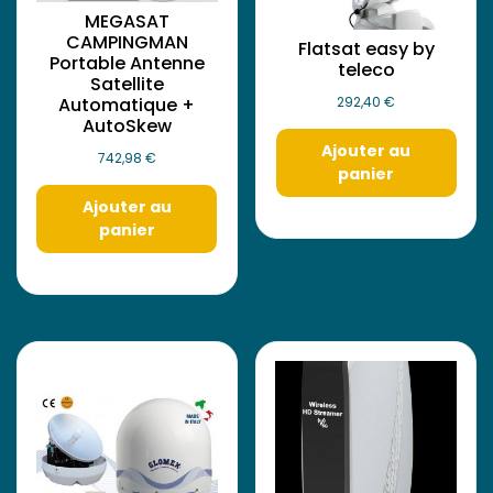
MEGASAT
CAMPINGMAN
Flatsat easy by
Portable Antenne
teleco
Satellite
292,40
€
Automatique +
AutoSkew
Ajouter au
742,98
€
panier
Ajouter au
panier