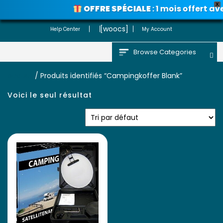
X
OFFRE SPÉCIALE
: 1 mois offert av
Voir les promos
[woocs]
Help Center
My Account
Browse Categories
Accueil
/ Produits identifiés “Campingkoffer Blank”
Voici le seul résultat