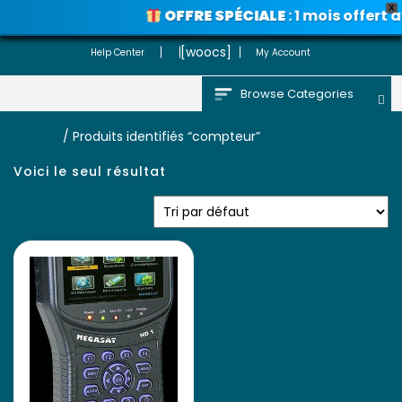
X
OFFRE SPÉCIALE
: 1 mois offert 
Voir les promos
[woocs]
Help Center
My Account
Browse Categories
Accueil
/ Produits identifiés “compteur”
Voici le seul résultat