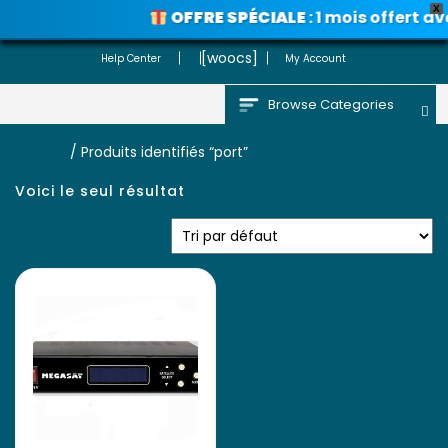
X
OFFRE SPÉCIALE
: 1 mois offert a
Voir les promos
[woocs]
Help Center
My Account
Browse Categories
Accueil
/ Produits identifiés “port”
Voici le seul résultat