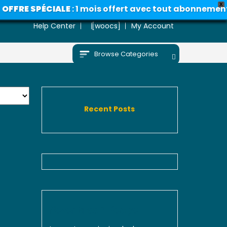
X
FRE SPÉCIALE
: 1 mois offert avec tout abonnement an
Help Center
[woocs]
My Account
Browse Categories
Recent Posts
Never Miss A Recipe