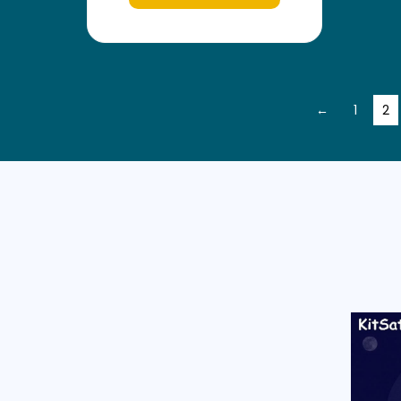
←
1
2