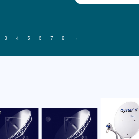
3
4
5
6
7
8
→