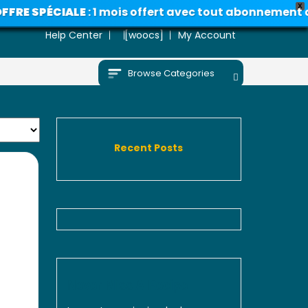
X
 SPÉCIALE
: 1 mois offert avec tout abonnement annue
Help Center
[woocs]
My Account
Browse Categories
Recent Posts
Never Miss A Recipe