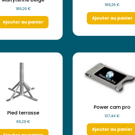
189,26
€
189,26
€
Ajouter au panier
Ajouter au panier
Power cam pro
Pied terrasse
107,44
€
65,29
€
Ajouter au panier