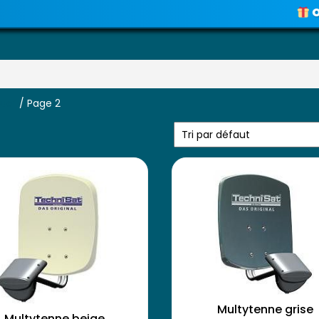
OFFRE
Voir les promos
duo”
/ Page 2
Multytenne grise
Multytenne beige