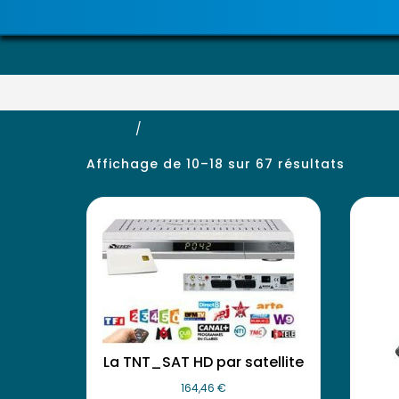
Accueil
/
Produits identifiés “dreambox itgate vu 
Affichage de 10–18 sur 67 résultats
La TNT_SAT HD par satellite
164,46
€