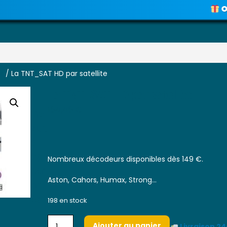
OFFRE 
Voir les promos
s
/ La TNT_SAT HD par satellite
La TNT_SAT HD par satellite
Pro
164,46
€
Duit
S
Ap
Nombreux décodeurs disponibles dès 149 €.
Par
Ent
Aston, Cahors, Humax, Strong…
És
198 en stock
Ajouter au panier
Livraison 2