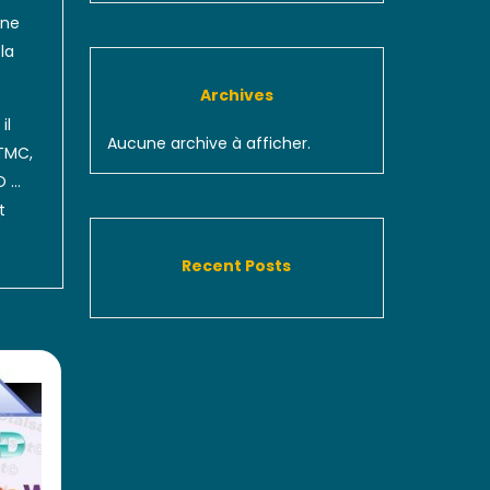
une
la
Archives
il
Aucune archive à afficher.
 TMC,
 O …
t
Recent Posts