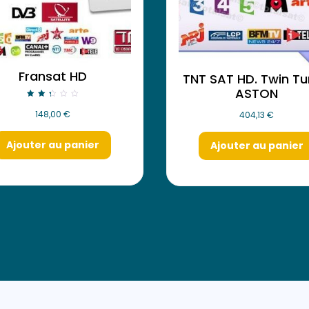
Fransat HD
TNT SAT HD. Twin Tu
ASTON
Note
148,00
€
404,13
€
2.30
sur
5
Ajouter au panier
Ajouter au panier