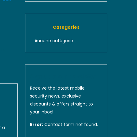
Categories
D
Aucune catégorie
ite
Sign up to our newsletter
Receive the latest mobile
security news, exclusive
discounts & offers straight to
your inbox!
Error:
Contact form not found.
t à