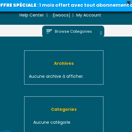
X
SPÉCIALE
: 1 mois offert avec tout abonnement annuel
Help Center
[woocs]
My Account
Browse Categories
Archives
Aucune archive à afficher.
Categories
Aucune catégorie
4–48h