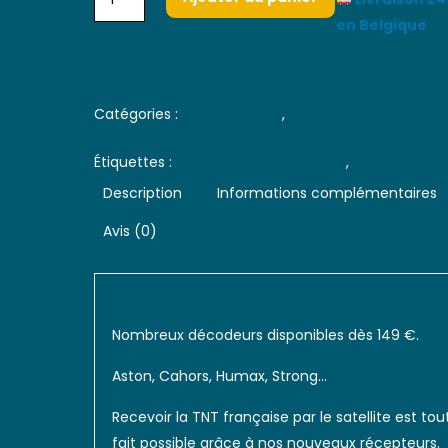
en Belgique
Catégories :
Abonnements
,
Decodeurs Satellite H
(DVBS2)
Étiquettes :
dreambox itgate vu duo
,
TNT par satell
Description
Informations complémentaires
Avis (0)
Description
Nombreux décodeurs disponibles dès 149 €.
Aston, Cahors, Humax, Strong…
Recevoir la TNT française par le satellite est tou
fait possible grâce à nos nouveaux récepteurs.