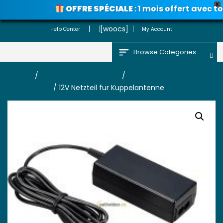
X
OFFRE SPÉCIALE
: 1 mois offert avec to
Voir les promos
[woocs]
Help Center
My Account
Browse Categories
Accueil
/
ACCESSOIRES SATELLITE
/
Accessoires
d'installation
/ 12V Netzteil fur Kuppelantenne