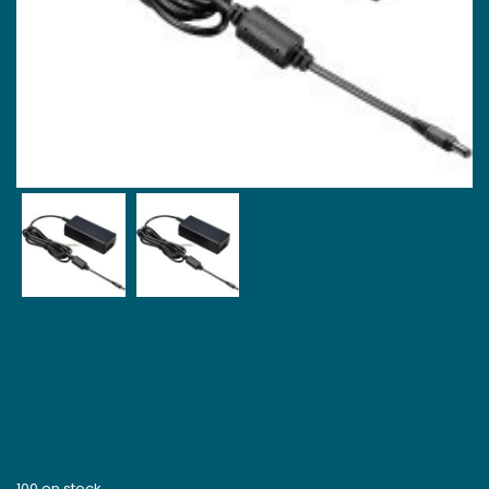
12V Netzteil fur Kuppelantenne
41,24
€
100 en stock