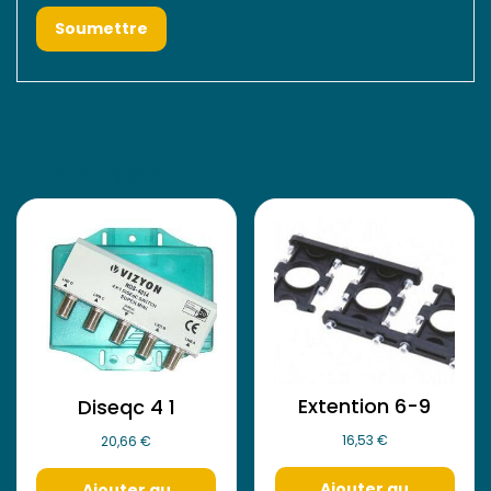
Produits Apparentés
Extention 6-9
Diseqc 4 1
16,53
€
20,66
€
Ajouter au
Ajouter au