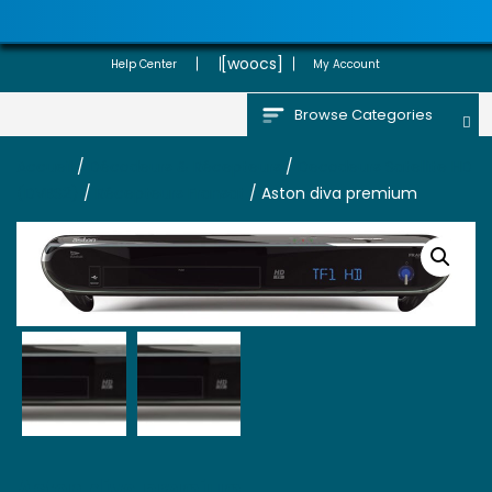
[woocs]
Help Center
My Account
Browse Categories
Accueil
/
Décodeurs & Récepteurs
/
Decodeurs Satellite HD
(DVBS2)
/
Récepteurs Fransat
/ Aston diva premium
Aston diva premium