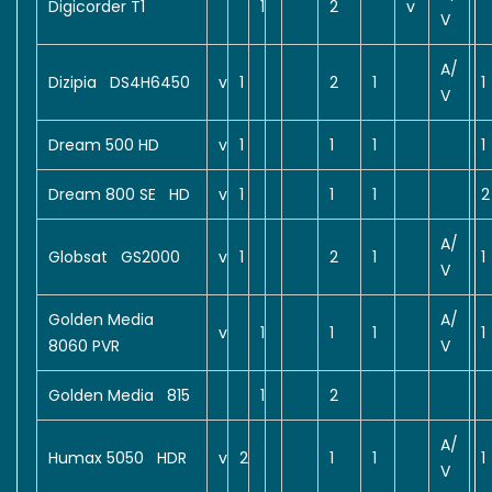
Digicorder T1
1
2
v
V
A/
Dizipia DS4H6450
v
1
2
1
1
V
Dream 500 HD
v
1
1
1
1
Dream 800 SE HD
v
1
1
1
2
A/
Globsat GS2000
v
1
2
1
1
V
Golden Media
A/
v
1
1
1
1
8060 PVR
V
Golden Media 815
1
2
A/
Humax 5050 HDR
v
2
1
1
1
V