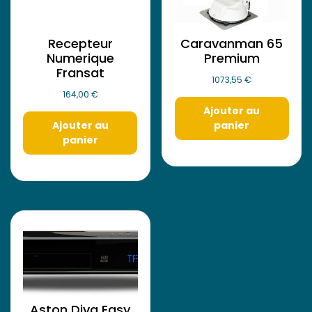
Recepteur
Caravanman 65
Numerique
Premium
Fransat
1073,55
€
164,00
€
Ajouter au
Ajouter au
panier
panier
Aston Diva Easy