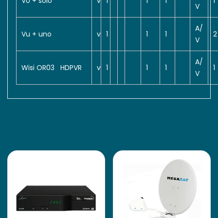
VU + solo
v
1
1
1
1
V
A/
Vu + uno
v
1
1
1
2
V
A/
Wisi OR03 HDPVR
v
1
1
1
1
V
Produits Apparentés