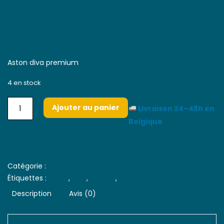
288,00
€
Aston diva premium
4 en stock
Ajouter au panier
Livraison 24–48h en
Belgique
Catégorie :
Récepteurs Fransat
Étiquettes :
aston
,
diva
,
fransat
,
premium
Description
Avis (0)