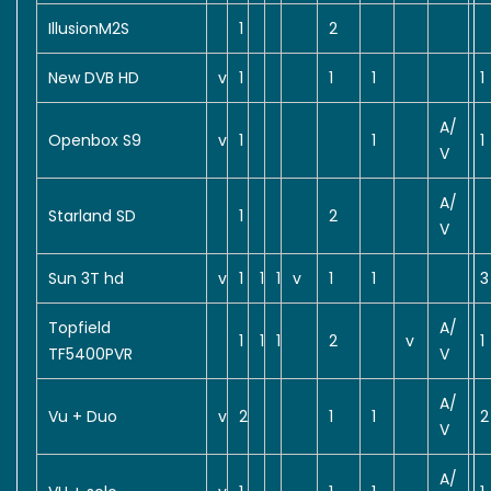
IllusionM2S
1
2
New DVB HD
v
1
1
1
1
A/
Openbox S9
v
1
1
1
V
A/
Starland SD
1
2
V
Sun 3T hd
v
1
1
1
v
1
1
3
Topfield
A/
1
1
1
2
v
1
TF5400PVR
V
A/
Vu + Duo
v
2
1
1
2
V
A/