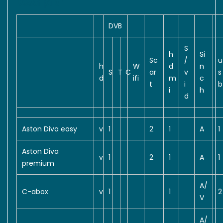
Description
DVB
S
h
Si
Sc
/
u
h
W
d
n
S
T
C
ar
v
s
d
ifi
m
c
t
i
b
i
h
d
Aston Diva easy
v
1
2
1
A
1
Aston Diva
v
1
2
1
A
1
premium
A/
C-abox
v
1
1
2
V
A/