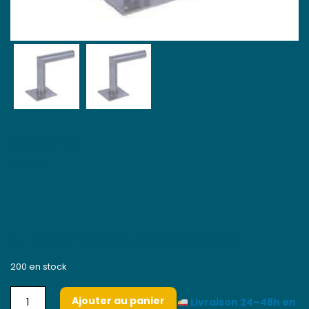
Coude 40
12,40
€
Support mural en alumnium SAT
200 en stock
Ajouter au panier
Livraison 24–48h en