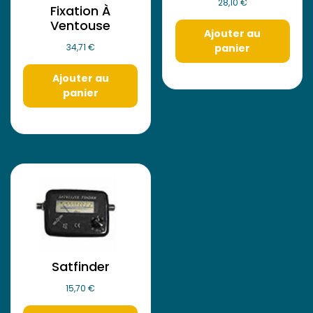
28,10
€
Fixation À
Ventouse
Ajouter au
panier
34,71
€
Ajouter au
panier
Satfinder
15,70
€