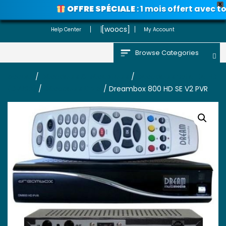
X
OFFRE SPÉCIALE
: 1 mois offert avec to
Voir les promos
[woocs]
Help Center
My Account
Browse Categories
Accueil
/
Décodeurs & Récepteurs
/
Decodeurs Satellite HD
(DVBS2)
/
Décodeurs Linux
/ Dreambox 800 HD SE V2 PVR