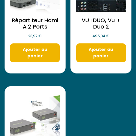
Répartiteur Hdmi
VU+DUO, Vu +
À 2 Ports
Duo 2
23,97
€
495,04
€
Ajouter au
Ajouter au
panier
panier