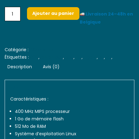
Ajouter au panier
Livraison 24–48h en
Belgique
Catégorie :
Décodeurs Linux
Étiquettes :
800
,
dreambox
,
duo
,
HD
,
itgate
,
se
,
V2
,
vu
Description
Avis (0)
Description
Caractéristiques :
400 MHz MIPS processeur
1 Go de mémoire flash
512 Mo de RAM
Système d’exploitation Linux