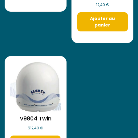
12,40
€
Ajouter au
panier
V9804 Twin
512,40
€