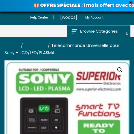
X
OFFRE SPÉCIALE
: 1 mois offert avec tou
Voir les promos
[woocs]
Help Center
My Account
Browse Categories
Accueil
/
Non classé
/ Télécommande Universelle pour
Sony – LCD/LED/PLASMA