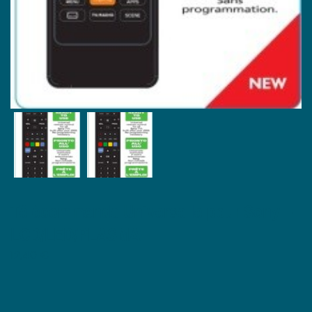
Télécommande Universelle pour Sony –
LCD/LED/PLASMA
12,40
€