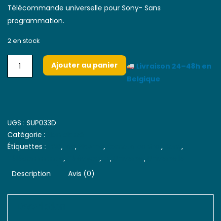
Télécommande universelle pour Sony- Sans
programmation.
2 en stock
Ajouter au panier
Livraison 24–48h en
Belgique
UGS :
SUP033D
Catégorie :
Non classé
Étiquettes :
LCD
,
led
,
Plasma
,
Remote control
,
Sony
,
Télécommande
,
Télévison
,
tv
,
Universel
,
Universelle
Description
Avis (0)
Description