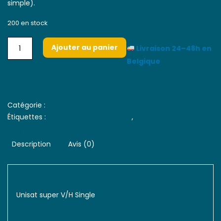
simple).
200 en stock
Ajouter au panier
Livraison 24–48h en
Belgique
Catégorie :
LNB
Étiquettes :
dreambox itgate vu duo
,
Unisat super V/H
Single
Description
Avis (0)
Description
Unisat super V/H Single