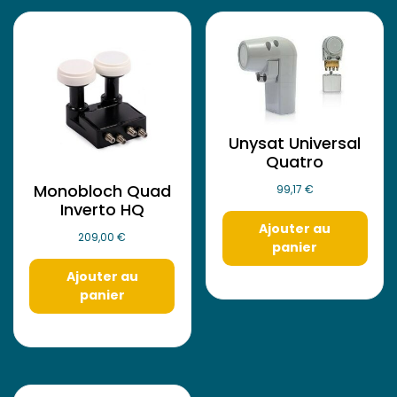
Unysat Universal
Quatro
Monobloch Quad
99,17
€
Inverto HQ
Ajouter au
209,00
€
panier
Ajouter au
panier