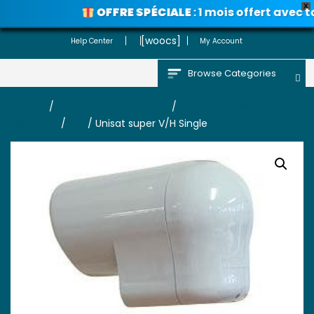
X
OFFRE SPÉCIALE
: 1 mois offert avec t
Voir les promos
[woocs]
Help Center
My Account
Browse Categories
Accueil
/
ACCESSOIRES SATELLITE
/
LNB & Têtes de
réception
/
LNB
/ Unisat super V/H Single