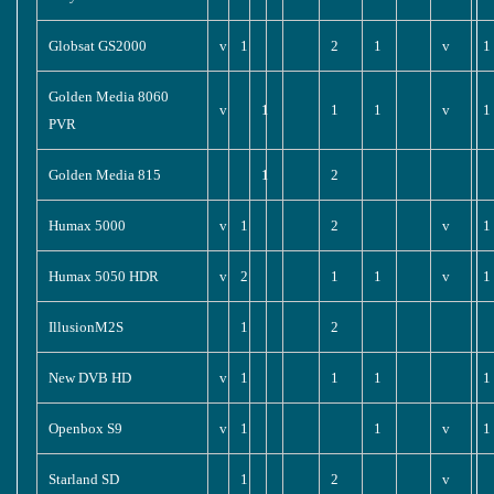
Globsat GS2000
v
1
2
1
v
1
Golden Media 8060
v
1
1
1
v
1
PVR
Golden Media 815
1
2
Humax 5000
v
1
2
v
1
Humax 5050 HDR
v
2
1
1
v
1
IllusionM2S
1
2
New DVB HD
v
1
1
1
1
Openbox S9
v
1
1
v
1
Starland SD
1
2
v