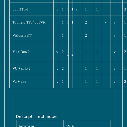
Sun 3T hd
v
1
1
1
v
1
1
3
Topfield TF5400PVR
1
1
1
2
v
v
1
Visiosatvs77
1
2
v
1
Vu + Duo 2
v
2
1
1
v
2
+
+
VU + solo 2
v
2
1
1
v
1
Vu + uno
v
1
1
1
v
2
Descriptif technique
Marque
Vu+