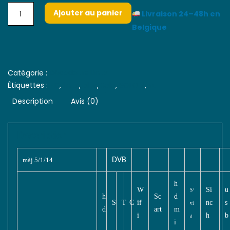
Ajouter au panier
Livraison 24–48h en
Belgique
Catégorie :
Décodeurs Linux
Étiquettes :
HD
,
linux
,
plus
,
Solo
,
SOLO 2
,
vu
Description
Avis (0)
Description
màj 5/1/14
DVB
h
W
Si
u
S/
h
Sc
d
S
T
C
if
nc
s
vi
d
art
m
i
h
b
d
i