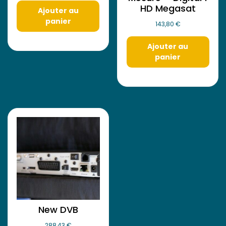
HD Megasat
Ajouter au
panier
143,80
€
Ajouter au
panier
New DVB
288,43
€