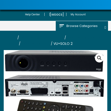
[woocs]
Help Center
My Account
Browse Categories
Accueil
/
Décodeurs & Récepteurs
/
Decodeurs Satellite HD
(DVBS2)
/
Décodeurs Linux
/ VU+SOLO 2