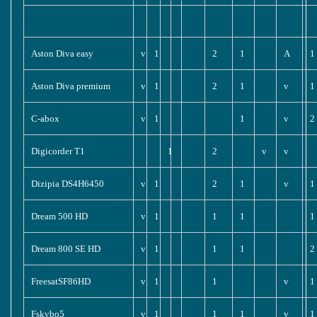
Aston Diva easy
v
1
2
1
A
1
Aston Diva premium
v
1
2
1
v
1
C-abox
v
1
1
v
2
Digicorder T1
1
2
v
v
Dizipia DS4H6450
v
1
2
1
v
1
Dream 500 HD
v
1
1
1
1
Dream 800 SE HD
v
1
1
1
2
FreesatSF86HD
v
1
1
v
1
Fskybo5
v
1
1
1
v
1