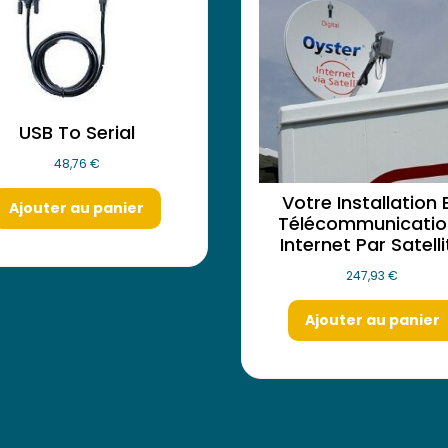
USB To Serial
48,76
€
Votre Installation 
Ajouter au panier
Télécommunication
Internet Par Satelli
247,93
€
Ajouter au panier