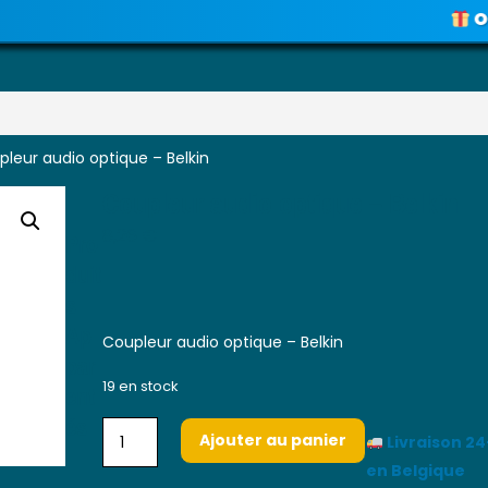
OFFRE
Voir les promos
leur audio optique – Belkin
Coupleur audio optique – Belkin
Pro
8,26
€
Duit
S
Ap
Coupleur audio optique – Belkin
Par
Ent
19 en stock
És
Ajouter au panier
Livraison 2
en Belgique