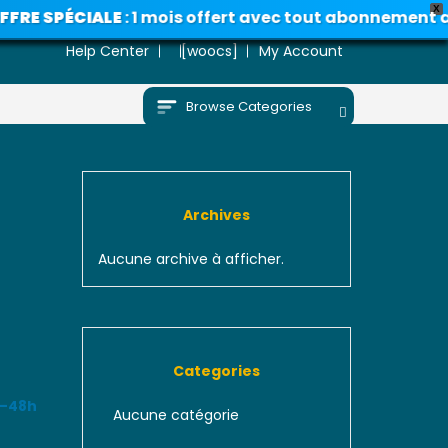
X
 SPÉCIALE
: 1 mois offert avec tout abonnement annue
Help Center
[woocs]
My Account
Browse Categories
Archives
Aucune archive à afficher.
Categories
4–48h
Aucune catégorie