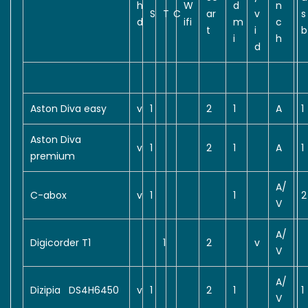
h
W
d
n
S
T
C
ar
v
s
d
ifi
m
c
t
i
b
i
h
d
Aston Diva easy
v
1
2
1
A
1
Aston Diva
v
1
2
1
A
1
premium
A/
C-abox
v
1
1
2
V
A/
Digicorder T1
1
2
v
V
A/
Dizipia DS4H6450
v
1
2
1
1
V