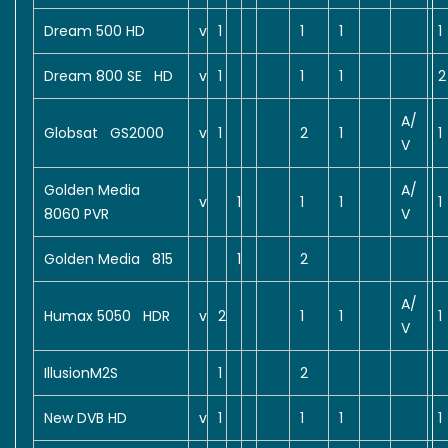
Dream 500 HD
v
1
1
1
1
Dream 800 SE HD
v
1
1
1
2
A/
Globsat GS2000
v
1
2
1
1
V
Golden Media
A/
v
1
1
1
1
8060 PVR
V
Golden Media 815
1
2
A/
Humax 5050 HDR
v
2
1
1
1
V
IllusionM2S
1
2
New DVB HD
v
1
1
1
1