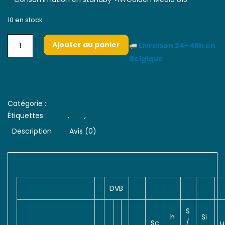
10 en stock
Ajouter au panier
Livraison 24–48h en
Belgique
Catégorie :
Récepteurs terrestre (DVBT)
Étiquettes :
Belge
,
rtbf
,
tnt
Description
Avis (0)
Description
DVB
S
h
Si
Sc
/
u