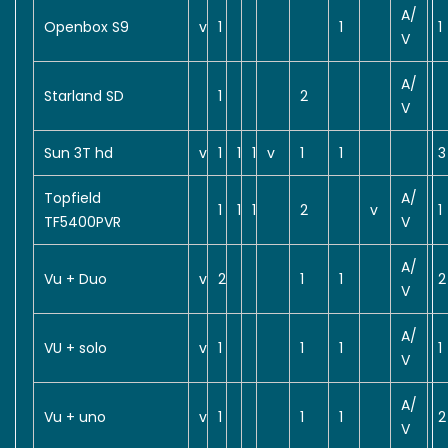
A/
Openbox S9
v
1
1
1
V
A/
Starland SD
1
2
V
Sun 3T hd
v
1
1
1
v
1
1
3
Topfield
A/
1
1
1
2
v
1
TF5400PVR
V
A/
Vu + Duo
v
2
1
1
2
V
A/
VU + solo
v
1
1
1
1
V
A/
Vu + uno
v
1
1
1
2
V