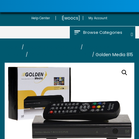
[woocs]
Help Center
My Account
Browse Categories
Accueil
/
Décodeurs & Récepteurs
/
Récepteurs
Terrestre
/
Récepteurs terrestre (DVBT)
/ Golden Media 815