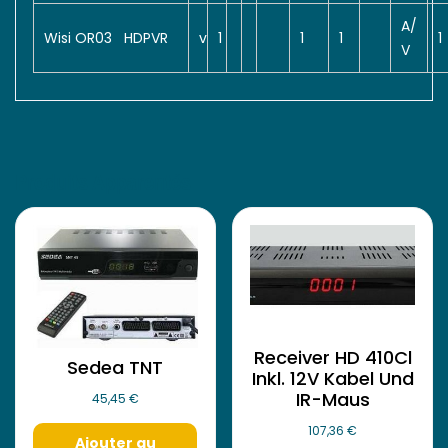
A/
Wisi OR03 HDPVR
v
1
1
1
1
V
Produits Apparentés
Receiver HD 410Cl
Sedea TNT
Inkl. 12V Kabel Und
IR-Maus
45,45
€
107,36
€
Ajouter au