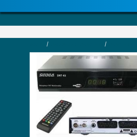
Accueil
/
Décodeurs & Récepteurs
/
Récepteurs T