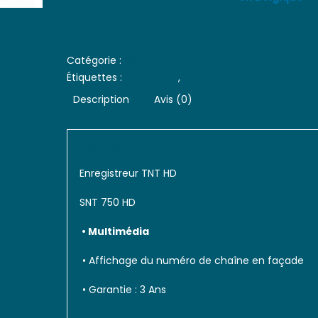
Catégorie :
Récepteurs terrestre (DVBT)
Étiquettes :
Sedea TNT
,
TNT dreambox itgate vu d
Description
Avis (0)
Description
Enregistreur TNT HD
SNT 750 HD
• Multimédia
• Affichage du numéro de chaîne en façade
• Garantie : 3 Ans