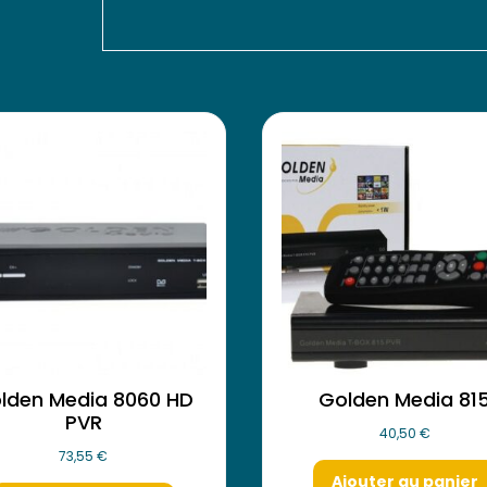
lden Media 8060 HD
Golden Media 81
PVR
40,50
€
73,55
€
Ajouter au panier