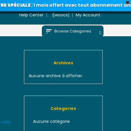
X
ÉCIALE
: 1 mois offert avec tout abonnement annuel •
Help Center
[woocs]
My Account
Browse Categories
Archives
Aucune archive à afficher.
Categories
Aucune catégorie
4–48h