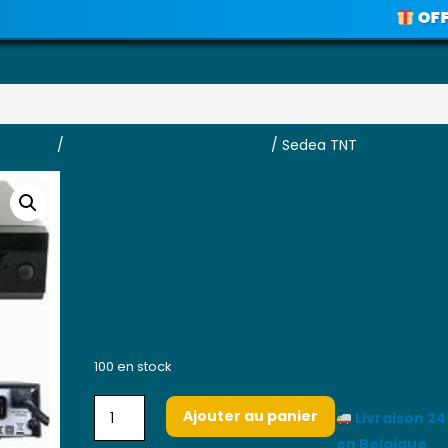
OFFRE SP
Voir les promos
errestre
/
Récepteurs terrestre (DVBT)
/ Sedea TNT
Sedea TNT
Pro
45,45
€
Duit
S
Ap
SEDEA RECEPTEUR TNT HD
Par
Ent
100 en stock
És
Ajouter au panier
Livraison 2
en Belgique