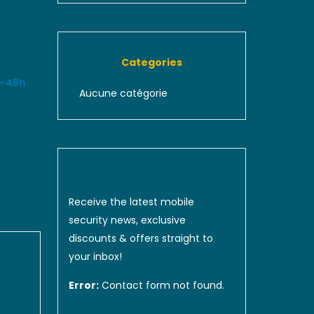
Categories
4–48h
Aucune catégorie
Sign up to our newsletter
Receive the latest mobile
security news, exclusive
discounts & offers straight to
your inbox!
Error:
Contact form not found.