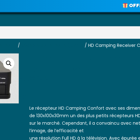
OFFRE SPÉC
Voir les promos
errestre
/
Récepteurs terrestre (DVBT)
/ HD Camping Receiver Co
HD Camping Receiver Comfort inkl
Kabel und IR-Maus
Pro
Duit
66,03
€
S
Ap
Par
Le récepteur HD Camping Confort avec ses dimen
Ent
de 130x100x30mm un des plus petits récepteurs H
És
sur le marché. Cependant, il a convaincu avec ne
l’image, de l’efficacité et
une résolution Full HD à la télévision. Avec épurée e