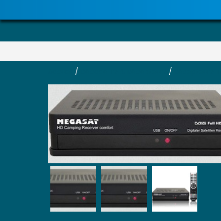
Accueil
/
Décodeurs & Récepteurs
/
Récepteurs T