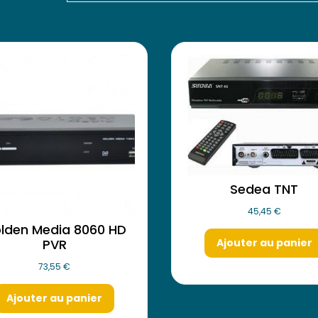
Sedea TNT
45,45
€
lden Media 8060 HD
Ajouter au panier
PVR
73,55
€
Ajouter au panier