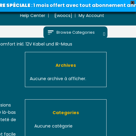
X
IALE
: 1 mois offert avec tout abonnement annuel • A
Help Center
[woocs]
My Account
Browse Categories
mfort inkl. 12V Kabel und IR-Maus
. 12V
Archives
Aucune archive à afficher.
sions
D là-bas
Categories
tteté de
Aucune catégorie
t facile