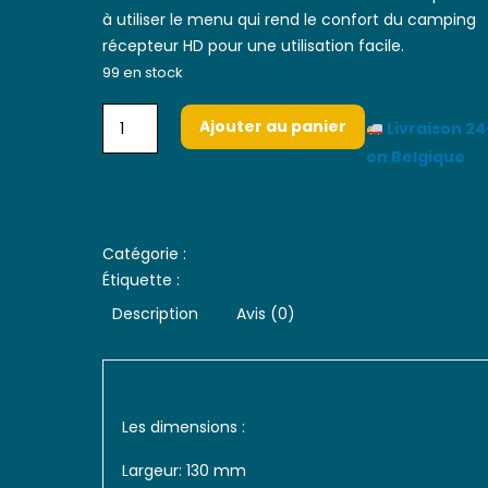
à utiliser le menu qui rend le confort du camping
récepteur HD pour une utilisation facile.
99 en stock
Ajouter au panier
Livraison 2
en Belgique
Catégorie :
Récepteurs terrestre (DVBT)
Étiquette :
HD Camping Receiver Comfort inkl
Description
Avis (0)
Description
Les dimensions :
Largeur: 130 mm