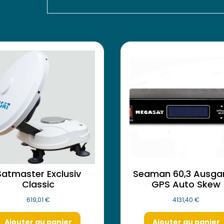
Satmaster Exclusiv
Seaman 60,3 Ausga
Classic
GPS Auto Skew
619,01
€
4131,40
€
Ajouter au panier
Ajouter au panier