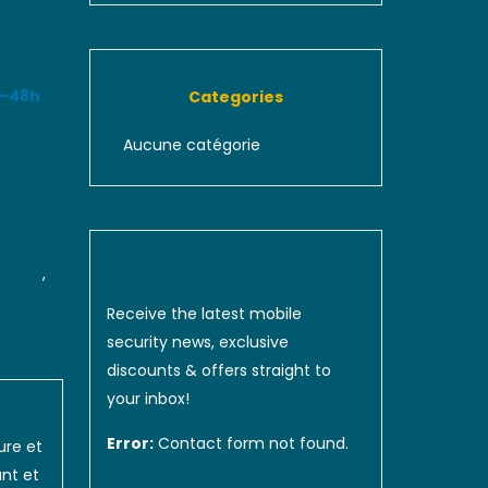
4–48h
Categories
Aucune catégorie
Sign up to our newsletter
o Skew
,
Receive the latest mobile
security news, exclusive
discounts & offers straight to
your inbox!
Error:
Contact form not found.
ure et
ant et