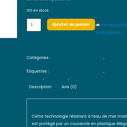
100 en stock
Ajouter au panier
Livraison 2
en Belgique
Catégories :
Satellite Mobile & Outdoor
,
Antennes
motorisées
Étiquettes :
3 Ausgange GPS Auto Skew
,
3 GPS Aut
bateaux
,
eau de mer
,
Seaman 45
Description
Avis (0)
Description
Cette technologie résistant à l’eau de mer mat
est protégé par un couvercle en plastique élég