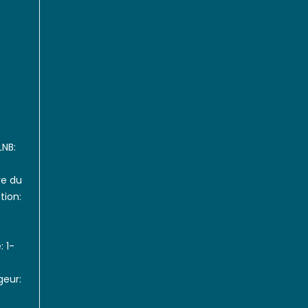
LNB:
re du
tion:
: 1-
geur: