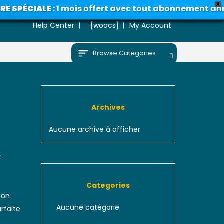
X
IALE
: 1 mois offert avec tout abonnement annuel • An
Help Center
[woocs]
My Account
Browse Categories
 Skew
Archives
Aucune archive à afficher.
t
u
Categories
ion
Aucune catégorie
arfaite