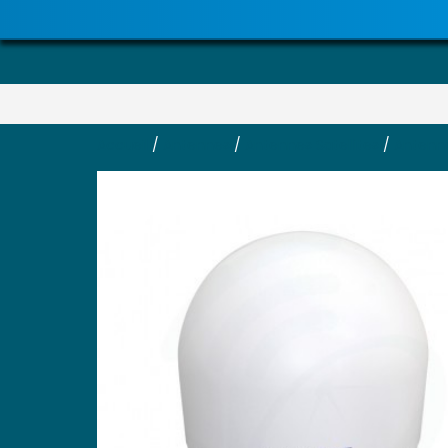
Accueil
/
Antennes
/
Antennes Satellites
/
Antenn