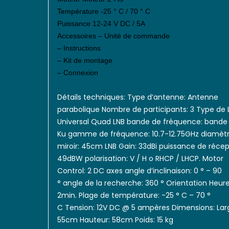
Température -25 ° C / 70 ° C
Puissance 12-24 V DC / 5A
Accessoires – Unité de commande
– Instructions
– Kit de montage
– Connexion
Détails techniques:
Type d’antenne: Antenne
parabolique
Nombre de participants: 3
Type de 
Universal Quad LNB
bande de fréquence: bande
Ku
gamme de fréquence: 10.7-12.75GHz
diamèt
miroir: 45cm
LNB Gain: 33dBi
puissance de récep
49dBW
polarisation: V / H o RHCP / LHCP.
Motor
Control: 2 DC axes
angle d’inclinaison: 0 ° – 90
°
angle de la recherche: 360 °
Orientation Heure
2min.
Plage de température: -25 ° C – 70 °
C
Tension: 12V DC @ 5 ampères
Dimensions:
Lar
55cm
Hauteur: 58cm
Poids: 15 kg