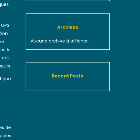
ques
e GPS
Archives
tion
Aucune archive à afficher.
ne
r, la
t des
seurs.
Recent Posts
tique
.
es de
ipales