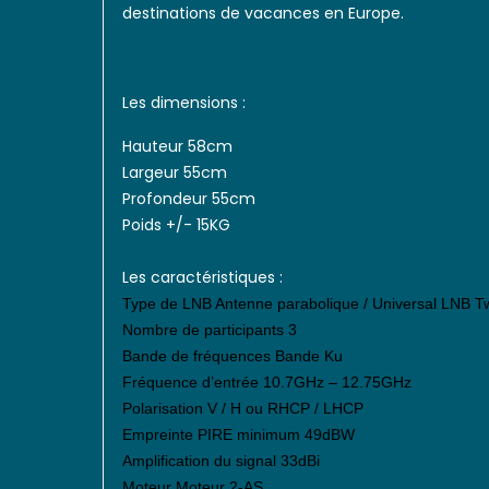
destinations de vacances en Europe.
Les dimensions :
Hauteur 58cm
Largeur 55cm
Profondeur 55cm
Poids +/- 15KG
Les caractéristiques :
Type de LNB Antenne parabolique / Universal LNB T
Nombre de participants 3
Bande de fréquences Bande Ku
Fréquence d’entrée 10.7GHz – 12.75GHz
Polarisation V / H ou RHCP / LHCP
Empreinte PIRE minimum 49dBW
Amplification du signal 33dBi
Moteur Moteur 2-AS